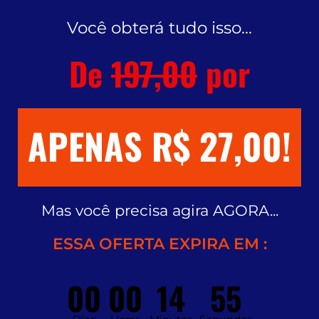
Você obterá tudo isso...
De
197,00
por
APENAS R$ 27,00!
Mas você precisa agira AGORA...
ESSA OFERTA EXPIRA EM :
00
00
14
55