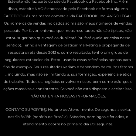
Este site não faz parte do site do Facebook ou Facebook Inc. Além
disso, este site NÃO é endossado pelo Facebook de forma alguma.
FACEBOOK é uma marca comercial da FACEBOOK, Inc. AVISO LEGAL:
Os números de vendas indicados acima são meus números de vendas
pessoais. Por favor, entenda que meus resultados não são típicos, não
estou sugerindo que você os duplicará (ou fará qualquer coisa nesse
sentido). Tenho a vantagem de praticar marketing e propaganda de
resposta direta desde 2013 e, como resultado, tenho um grupo de
seguidores estabelecido. Estou usando essas referências apenas para
fins de exemplo. Seus resultados variam e dependem de muitos fatores
… incluindo, mas não se limitando a, sua formação, experiência e ética
de trabalho. Todos os negócios envolvem riscos, bem como esforços e
ações massivas e consistentes. Se você não está disposto a aceitar isso,
NÃO OBTENHA NOSSAS INFORMAÇÕES.
CONTATO SUPORTE@ Horário de Atendimento: De segunda a sexta,
das 9h às 18h (horário de Brasília). Sábados, domingos e feriados, o
atendimento ocorre no primeiro dia útil seguinte.